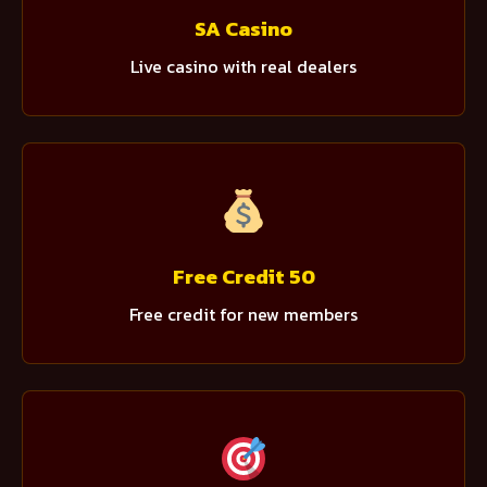
SA Casino
Live casino with real dealers
Free Credit 50
Free credit for new members