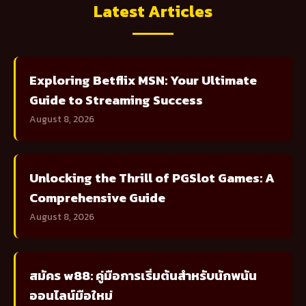
Latest Articles
Exploring Betflix MSN: Your Ultimate
Guide to Streaming Success
August 8, 2026
Unlocking the Thrill of PGSlot Games: A
Comprehensive Guide
August 8, 2026
สมัคร w88: คู่มือการเริ่มต้นสำหรับนักพนัน
ออนไลน์มือใหม่