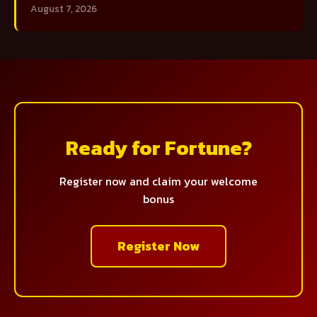
August 7, 2026
Ready for Fortune?
Register now and claim your welcome
bonus
Register Now