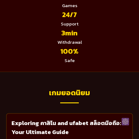
Games
24/7
Support
3min
Withdrawal
100%
Safe
เกมยอดนิยม
Exploring คาสิโน and ufabet สล็อตมือถือ:
Your Ultimate Guide