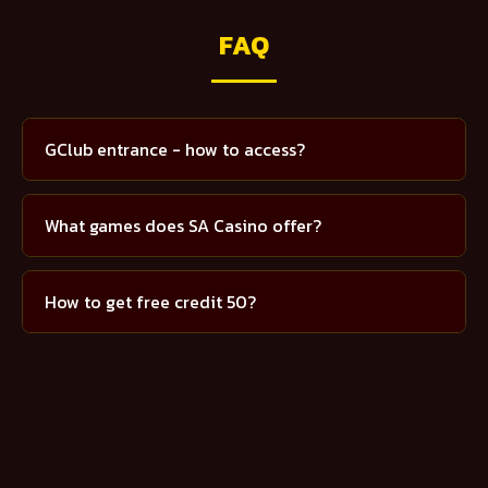
FAQ
GClub entrance - how to access?
Access via our main link 24/7 on all devices
including mobile and desktop.
What games does SA Casino offer?
SA Casino offers baccarat, roulette, hi-lo, and
various card games with live dealers.
How to get free credit 50?
Register as a new member and verify your
identity to receive 50 baht free credit instantly.