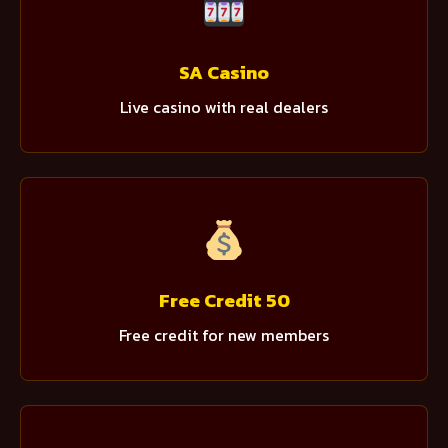
SA Casino
Live casino with real dealers
Free Credit 50
Free credit for new members