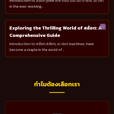
Introduction to สล็อต joker ฝาก ถอน ไม่มี ขั้น ต่ํา ผ่าน วอ เลท
In the ever-evolving…
Exploring the Thrilling World of สล้อต: A
Comprehensive Guide
Introduction to สล้อต สล้อต, or slot machines, have
become a staple in the world of…
ทำไมต้องเลือกเรา