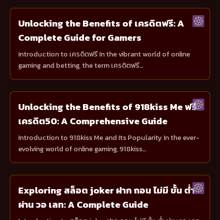
Unlocking the Benefits of เครดิตฟรี: A
Complete Guide for Gamers
Introduction to เครดิตฟรี In the vibrant world of online
gaming and betting, the term เครดิตฟรี…
Unlocking the Benefits of 918kiss Me ฟรี
เครดิต50: A Comprehensive Guide
Introduction to 918kiss Me and Its Popularity In the ever-
evolving world of online gaming, 918kiss…
Exploring สล็อต joker ฝาก ถอน ไม่มี ขั้น ต่ํา
ผ่าน วอ เลท: A Complete Guide