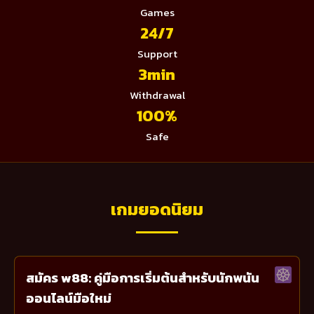
Games
24/7
Support
3min
Withdrawal
100%
Safe
เกมยอดนิยม
สมัคร w88: คู่มือการเริ่มต้นสำหรับนักพนัน
ออนไลน์มือใหม่