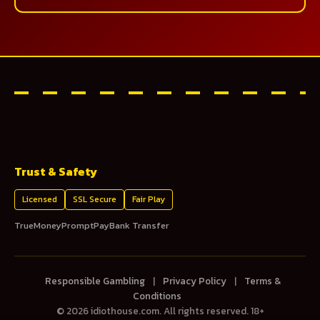
Trust & Safety
Licensed
SSL Secure
Fair Play
TrueMoney
PromptPay
Bank Transfer
Responsible Gambling
|
Privacy Policy
|
Terms &
Conditions
© 2026 idiothouse.com. All rights reserved. 18+