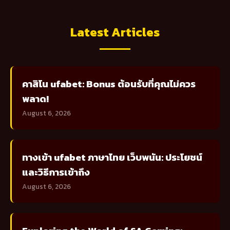
Latest Articles
คาสิโน ufabet: Bonus ต้อนรับที่คุณไม่ควร
พลาด!
August 6, 2026
ทางเข้า ufabet ภาษาไทย เว็บพนัน: ประโยชน์
และวิธีการเข้าถึง
August 6, 2026