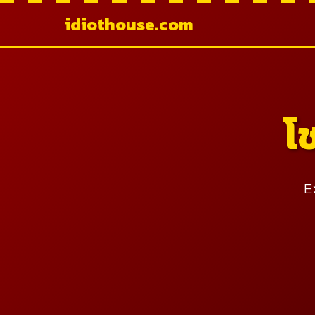
idiothouse.com
โ
E