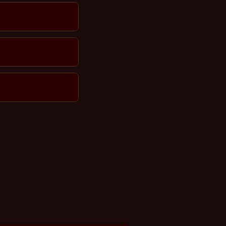
ers.
t instantly.