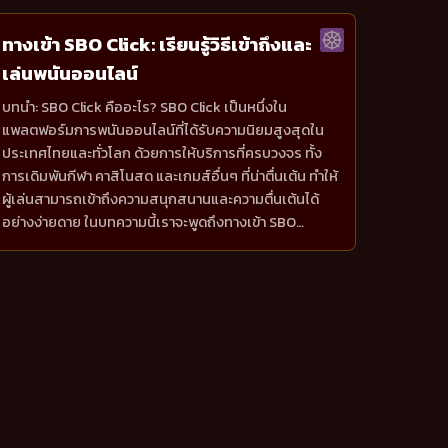
ทางเข้า SBO Click: เรียนรู้วิธีเข้าถึงและ
เล่นพนันออนไลน์
บทนำ: SBO Click คืออะไร? SBO Click เป็นหนึ่งใน
แพลตฟอร์มการพนันออนไลน์ที่ได้รับความนิยมสูงสุดใน
ประเทศไทยและทั่วโลก ด้วยการให้บริการที่ครบวงจร ทั้ง
การเดิมพันกีฬา คาสิโนสด และเกมส์อื่นๆ ที่น่าตื่นเต้น ทำให้
ผู้เล่นสามารถเข้าถึงความสนุกสนานและความตื่นเต้นได้
อย่างง่ายดาย ในบทความนี้เราจะพูดถึงทางเข้า SBO…