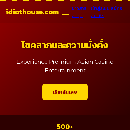
ข่าวสาร
เข้าสู่ระบบ
สมัคร
idiothouse.com
ล่าสุด
สมาชิก
โชคลาภและความมั่งคั่ง
Experience Premium Asian Casino
Entertainment
เริ่มเล่นเลย
500+