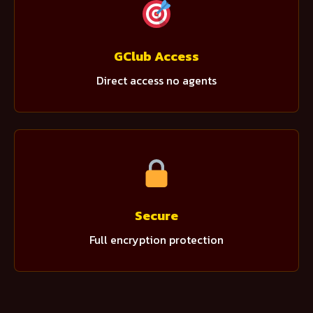
GClub Access
Direct access no agents
Secure
Full encryption protection