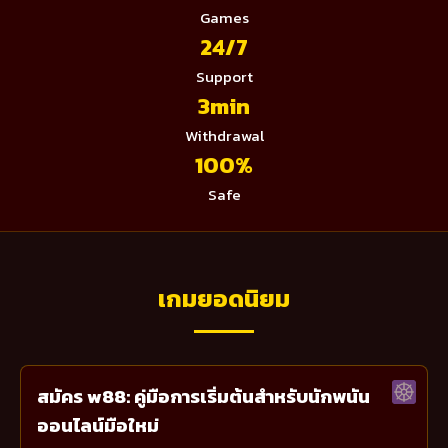
Games
24/7
Support
3min
Withdrawal
100%
Safe
เกมยอดนิยม
สมัคร w88: คู่มือการเริ่มต้นสำหรับนักพนัน
ออนไลน์มือใหม่