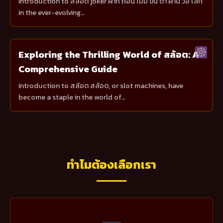
Introduction to สล็อต joker ฝาก ถอน ไม่มี ขั้น ต่ํา ผ่าน วอ เลท
In the ever-evolving…
Exploring the Thrilling World of สล้อต: A
Comprehensive Guide
Introduction to สล้อต สล้อต, or slot machines, have
become a staple in the world of…
ทำไมต้องเลือกเรา