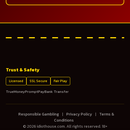
Trust & Safety
Licensed
SSL Secure
Fair Play
TrueMoney
PromptPay
Bank Transfer
Responsible Gambling
|
Privacy Policy
|
Terms &
Conditions
© 2026 idiothouse.com. All rights reserved. 18+