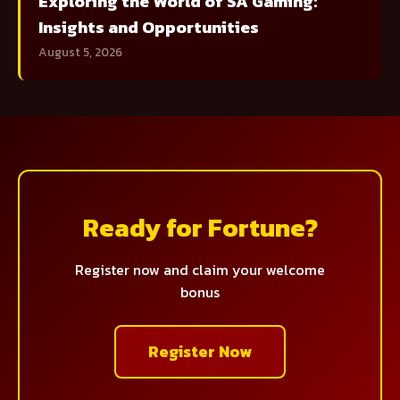
Exploring the World of SA Gaming:
Insights and Opportunities
August 5, 2026
Ready for Fortune?
Register now and claim your welcome
bonus
Register Now