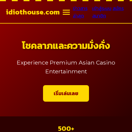
ข่าวสาร
เข้าสู่ระบบ
สมัคร
idiothouse.com
ล่าสุด
สมาชิก
โชคลาภและความมั่งคั่ง
Experience Premium Asian Casino
Entertainment
เริ่มเล่นเลย
500+