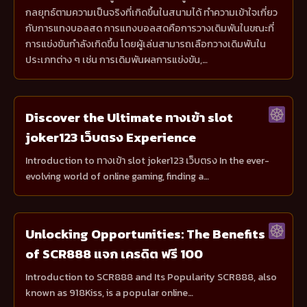
กลยุทธ์ตามความเป็นจริงที่เกิดขึ้นในสนามได้ ทำความเข้าใจเกี่ยว
กับการแทงบอลสด การแทงบอลสดคือการวางเดิมพันในขณะที่
การแข่งขันกำลังเกิดขึ้น โดยผู้เล่นสามารถเลือกวางเดิมพันใน
ประเภทต่าง ๆ เช่น การเดิมพันผลการแข่งขัน,…
Discover the Ultimate ทางเข้า slot
joker123 เว็บตรง Experience
Introduction to ทางเข้า slot joker123 เว็บตรง In the ever-
evolving world of online gaming, finding a…
Unlocking Opportunities: The Benefits
of SCR888 แจก เครดิต ฟรี 100
Introduction to SCR888 and Its Popularity SCR888, also
known as 918Kiss, is a popular online…