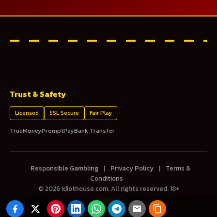
Trust & Safety
Licensed
SSL Secure
Fair Play
TrueMoney
PromptPay
Bank Transfer
Responsible Gambling
|
Privacy Policy
|
Terms &
Conditions
© 2026 idiothouse.com. All rights reserved. 18+
TH
|
EN