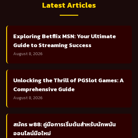
Latest Articles
Exploring Betflix MSN: Your Ultimate
Guide to Streaming Success
August 8, 2026
Unlocking the Thrill of PGSlot Games: A
Comprehensive Guide
August 8, 2026
สมัคร w88: คู่มือการเริ่มต้นสำหรับนักพนัน
ออนไลน์มือใหม่