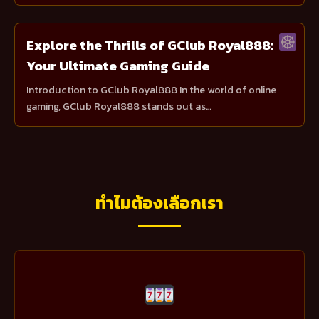
Explore the Thrills of GClub Royal888:
Your Ultimate Gaming Guide
Introduction to GClub Royal888 In the world of online
gaming, GClub Royal888 stands out as…
ทำไมต้องเลือกเรา