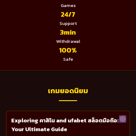
Games
24/7
Support
3min
Withdrawal
100%
Safe
เกมยอดนิยม
Exploring คาสิโน and ufabet สล็อตมือถือ:
Your Ultimate Guide