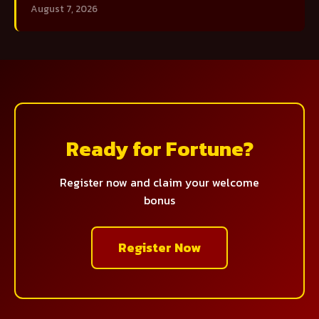
August 7, 2026
Ready for Fortune?
Register now and claim your welcome
bonus
Register Now