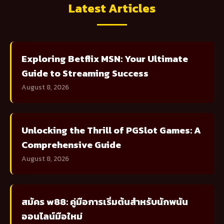
Latest Articles
Exploring Betflix MSN: Your Ultimate
Guide to Streaming Success
August 8, 2026
Unlocking the Thrill of PGSlot Games: A
Comprehensive Guide
August 8, 2026
สมัคร w88: คู่มือการเริ่มต้นสำหรับนักพนัน
ออนไลน์มือใหม่