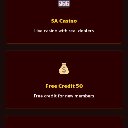
SA Casino
Live casino with real dealers
Free Credit 50
Free credit for new members