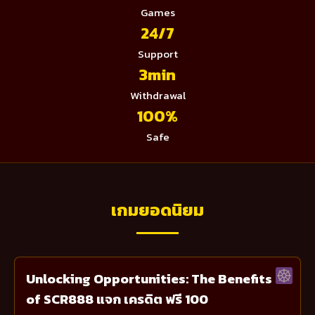
Games
24/7
Support
3min
Withdrawal
100%
Safe
เกมยอดนิยม
Unlocking Opportunities: The Benefits
of SCR888 แจก เครดิต ฟรี 100