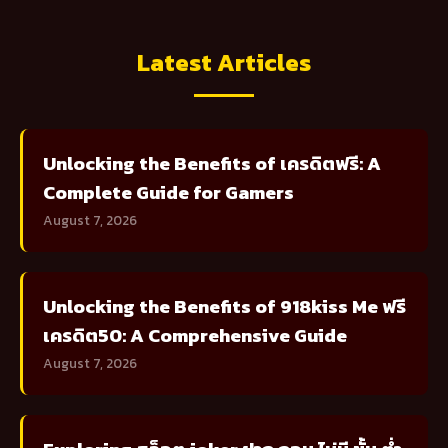
Latest Articles
Unlocking the Benefits of เครดิตฟรี: A
Complete Guide for Gamers
August 7, 2026
Unlocking the Benefits of 918kiss Me ฟรี
เครดิต50: A Comprehensive Guide
August 7, 2026