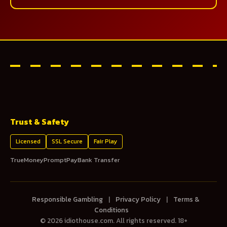
Trust & Safety
Licensed
SSL Secure
Fair Play
TrueMoney
PromptPay
Bank Transfer
Responsible Gambling
|
Privacy Policy
|
Terms &
Conditions
© 2026 idiothouse.com. All rights reserved. 18+