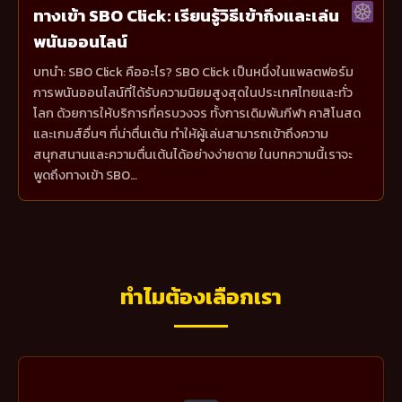
ทางเข้า SBO Click: เรียนรู้วิธีเข้าถึงและเล่น
พนันออนไลน์
บทนำ: SBO Click คืออะไร? SBO Click เป็นหนึ่งในแพลตฟอร์ม
การพนันออนไลน์ที่ได้รับความนิยมสูงสุดในประเทศไทยและทั่ว
โลก ด้วยการให้บริการที่ครบวงจร ทั้งการเดิมพันกีฬา คาสิโนสด
และเกมส์อื่นๆ ที่น่าตื่นเต้น ทำให้ผู้เล่นสามารถเข้าถึงความ
สนุกสนานและความตื่นเต้นได้อย่างง่ายดาย ในบทความนี้เราจะ
พูดถึงทางเข้า SBO…
ทำไมต้องเลือกเรา