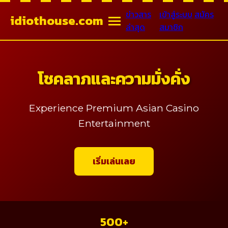
ข่าวสาร
เข้าสู่ระบบ
สมัคร
idiothouse.com
ล่าสุด
สมาชิก
โชคลาภและความมั่งคั่ง
Experience Premium Asian Casino
Entertainment
เริ่มเล่นเลย
500+