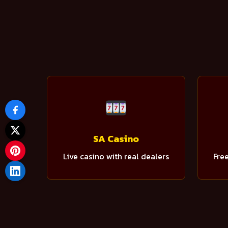
SA Casino
Live casino with real dealers
Fre