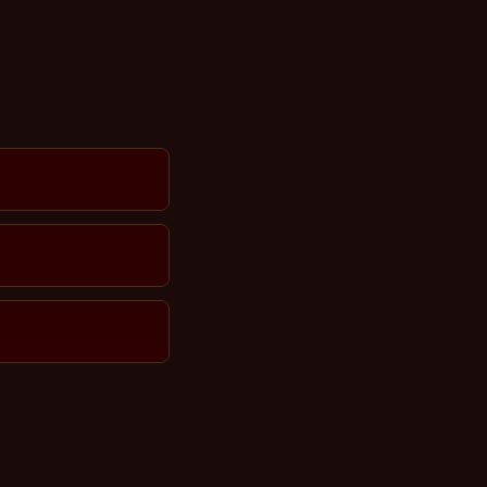
ers.
t instantly.