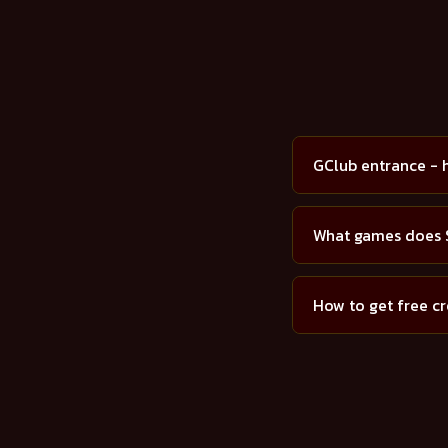
GClub entrance - 
Access via our mai
What games does S
SA Casino offers b
How to get free cr
Register as a new 