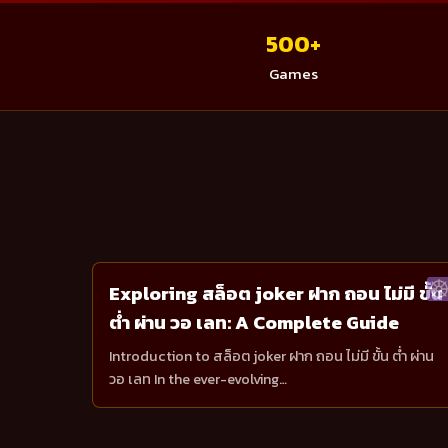
500+
Games
Exploring สล็อต joker ฝาก ถอน ไม่มี ขั้น
ต่ํา ผ่าน วอ เลท: A Complete Guide
Introduction to สล็อต joker ฝาก ถอน ไม่มี ขั้น ต่ํา ผ่าน
วอ เลท In the ever-evolving…