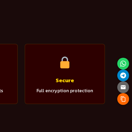
Secure
ts
Full encryption protection