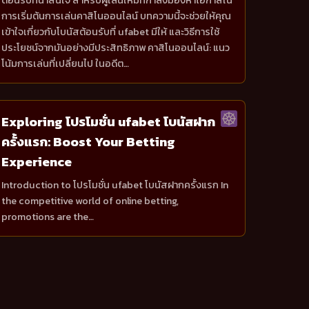
ต้อนรับที่น่าสนใจ สำหรับผู้เล่นใหม่ที่กำลังมองหาโอกาสใน
การเริ่มต้นการเล่นคาสิโนออนไลน์ บทความนี้จะช่วยให้คุณ
เข้าใจเกี่ยวกับโบนัสต้อนรับที่ ufabet มีให้ และวิธีการใช้
ประโยชน์จากมันอย่างมีประสิทธิภาพ คาสิโนออนไลน์: แนว
โน้มการเล่นที่เปลี่ยนไป ในอดีต…
Exploring โปรโมชั่น ufabet โบนัสฝาก
ครั้งแรก: Boost Your Betting
Experience
Introduction to โปรโมชั่น ufabet โบนัสฝากครั้งแรก In
the competitive world of online betting,
promotions are the…