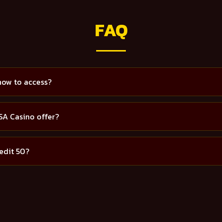
FAQ
how to access?
n link 24/7 on all devices including mobile and desktop.
A Casino offer?
accarat, roulette, hi-lo, and various card games with live deal
edit 50?
member and verify your identity to receive 50 baht free credi